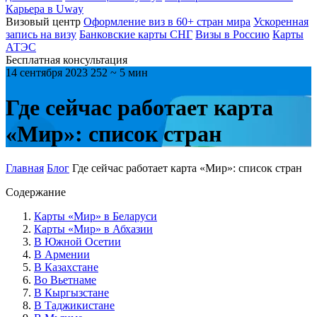
Карьера в Uway
Визовый центр
Оформление виз в 60+ стран мира
Ускоренная
запись на визу
Банковские карты СНГ
Визы в Россию
Карты
АТЭС
Бесплатная консультация
14 сентября 2023
252
~ 5 мин
Где сейчас работает карта
«Мир»: список стран
Главная
Блог
Где сейчас работает карта «Мир»: список стран
Содержание
Карты «Мир» в Беларуси
Карты «Мир» в Абхазии
В Южной Осетии
В Армении
В Казахстане
Во Вьетнаме
В Кыргызстане
В Таджикистане