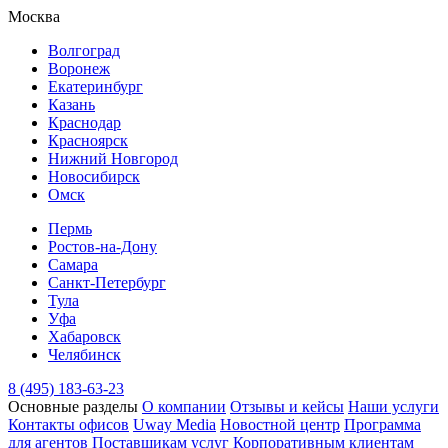
Москва
Волгоград
Воронеж
Екатеринбург
Казань
Краснодар
Красноярск
Нижний Новгород
Новосибирск
Омск
Пермь
Ростов-на-Дону
Самара
Санкт-Петербург
Тула
Уфа
Хабаровск
Челябинск
8 (495) 183-63-23
Основные разделы
О компании
Отзывы и кейсы
Наши услуги
Контакты офисов
Uway Media
Новостной центр
Программа
для агентов
Поставщикам услуг
Корпоративным клиентам