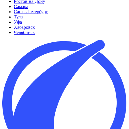
Ростов-на-Дону
Самара
Санкт-Петербург
Тула
Уфа
Хабаровск
Челябинск