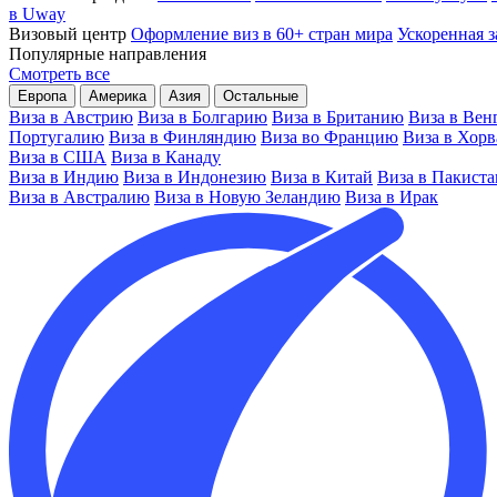
в Uway
Визовый центр
Оформление виз в 60+ стран мира
Ускоренная з
Популярные направления
Смотреть все
Европа
Америка
Азия
Остальные
Виза в Австрию
Виза в Болгарию
Виза в Британию
Виза в Вен
Португалию
Виза в Финляндию
Виза во Францию
Виза в Хор
Виза в США
Виза в Канаду
Виза в Индию
Виза в Индонезию
Виза в Китай
Виза в Пакиста
Виза в Австралию
Виза в Новую Зеландию
Виза в Ирак