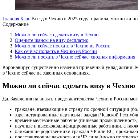
Главная
Блог
Въезд в Чехию в 2025 году: правила, можно ли по
Содержание
Можно ли сейчас сделать визу в Чехию
Оцените шансы на визу бесплатно
Можно ли сейчас поехать в Чехию из России
Как сейчас попасть в Чехию из России
Можно ли поехать в Чехию сейчас: сводная информация
Коронавирус существенно изменил привычный уклад жизни. Ме
в Чехию сейчас на законных основаниях.
Можно ли сейчас сделать визу в Чехию
Да. Заявления на визы в представительства Чехии в России мо
граждане, въезжающие в страну по срочной ситуации (бол
зарегистрированные партнеры граждан Чешской Республ
временные/сезонные рабочие (пищевая промышленность, 
научные и высококвалифицированные работники, а также 
ближайшие родственники граждан ЧР или ЕС, проживающ
представляющие важность для ЧР лица (нужно подтвержд