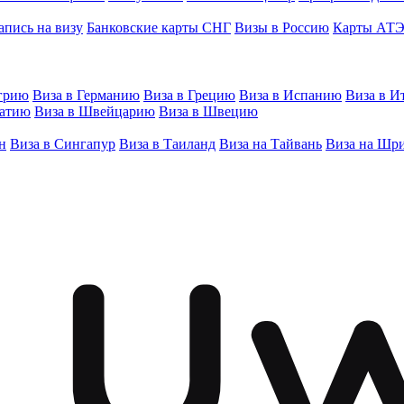
апись на визу
Банковские карты СНГ
Визы в Россию
Карты АТ
грию
Виза в Германию
Виза в Грецию
Виза в Испанию
Виза в И
ватию
Виза в Швейцарию
Виза в Швецию
н
Виза в Сингапур
Виза в Таиланд
Виза на Тайвань
Виза на Шр