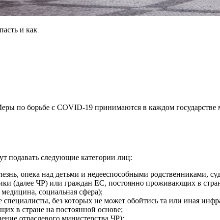
пасть и как
ры по борьбе с COVID-19 принимаются в каждом государстве ми
гут подавать следующие категории лиц:
езнь, опека над детьми и недееспособными родственниками, суде
ики (далее ЧР) или граждан ЕС, постоянно проживающих в стр
медицина, социальная сфера);
специалисты, без которых не может обойтись та или иная инфр
их в стране на постоянной основе;
ение отраслевого министерства ЧР);