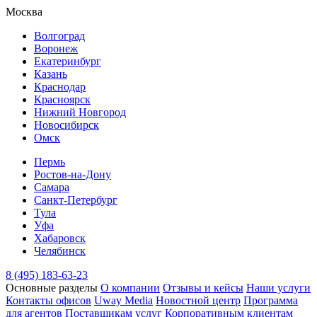
Москва
Волгоград
Воронеж
Екатеринбург
Казань
Краснодар
Красноярск
Нижний Новгород
Новосибирск
Омск
Пермь
Ростов-на-Дону
Самара
Санкт-Петербург
Тула
Уфа
Хабаровск
Челябинск
8 (495) 183-63-23
Основные разделы
О компании
Отзывы и кейсы
Наши услуги
Контакты офисов
Uway Media
Новостной центр
Программа
для агентов
Поставщикам услуг
Корпоративным клиентам