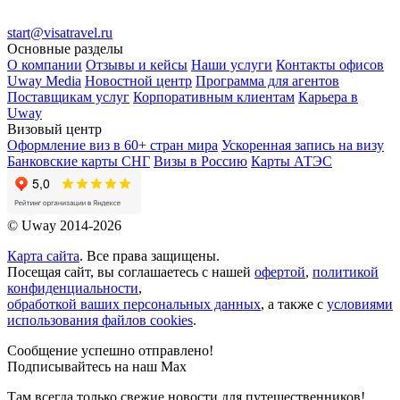
start@visatravel.ru
Основные разделы
О компании
Отзывы и кейсы
Наши услуги
Контакты офисов
Uway Media
Новостной центр
Программа для агентов
Поставщикам услуг
Корпоративным клиентам
Карьера в
Uway
Визовый центр
Оформление виз в 60+ стран мира
Ускоренная запись на визу
Банковские карты СНГ
Визы в Россию
Карты АТЭС
© Uway 2014-2026
Карта сайта
. Все права защищены.
Посещая сайт, вы соглашаетесь с нашей
офертой
,
политикой
конфиденциальности
,
обработкой ваших персональных данных
, а также с
условиями
использования файлов cookies
.
Сообщение успешно отправлено!
Подписывайтесь на наш Max
Там всегда только свежие новости для путешественников!