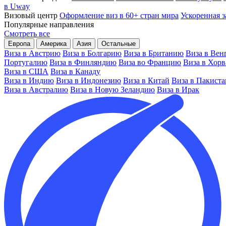
в Uway
Визовый центр
Оформление виз в 60+ стран мира
Ускоренная з
Популярные направления
Смотреть все
Европа
Америка
Азия
Остальные
Виза в Австрию
Виза в Болгарию
Виза в Британию
Виза в Вен
Португалию
Виза в Финляндию
Виза во Францию
Виза в Хор
Виза в США
Виза в Канаду
Виза в Индию
Виза в Индонезию
Виза в Китай
Виза в Пакиста
Виза в Австралию
Виза в Новую Зеландию
Виза в Ирак