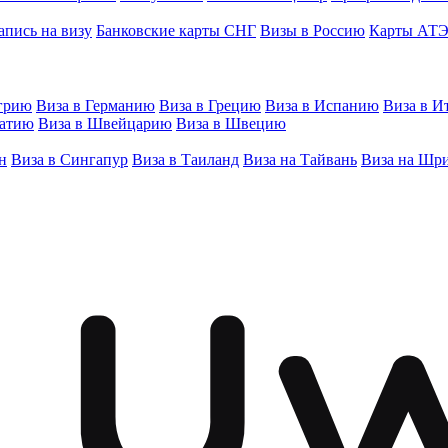
апись на визу
Банковские карты СНГ
Визы в Россию
Карты АТ
грию
Виза в Германию
Виза в Грецию
Виза в Испанию
Виза в И
ватию
Виза в Швейцарию
Виза в Швецию
н
Виза в Сингапур
Виза в Таиланд
Виза на Тайвань
Виза на Шр