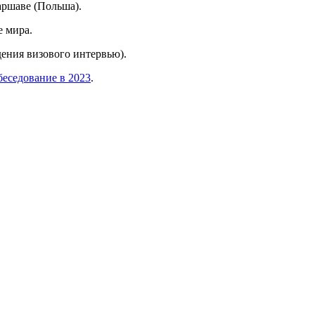
аршаве (Польша).
е мира.
дения визового интервью).
беседование в 2023
.