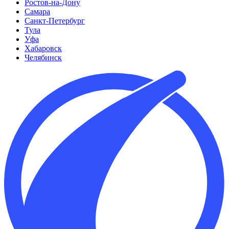
Ростов-на-Дону
Самара
Санкт-Петербург
Тула
Уфа
Хабаровск
Челябинск