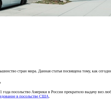
ьшинство стран мира. Данная статья посвящена тому, как сегод
А
21 года посольство Америки в России прекратило выдачу виз люб
седование в посольстве США
.