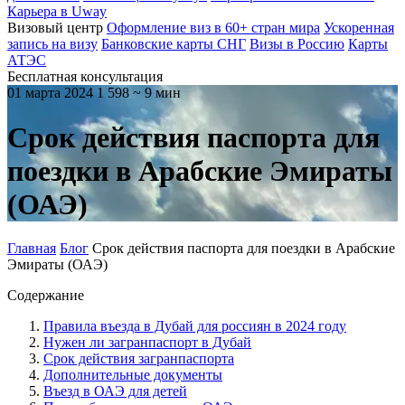
Карьера в Uway
Визовый центр
Оформление виз в 60+ стран мира
Ускоренная
запись на визу
Банковские карты СНГ
Визы в Россию
Карты
АТЭС
Бесплатная консультация
01 марта 2024
1 598
~ 9 мин
Срок действия паспорта для
поездки в Арабские Эмираты
(ОАЭ)
Главная
Блог
Срок действия паспорта для поездки в Арабские
Эмираты (ОАЭ)
Содержание
Правила въезда в Дубай для россиян в 2024 году
Нужен ли загранпаспорт в Дубай
Срок действия загранпаспорта
Дополнительные документы
Въезд в ОАЭ для детей