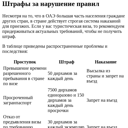
Штрафы за нарушение правил
Несмотря на то, что в ОАЭ большая часть населения граждане
других стран, в стране действует строгая система наказаний
для приезжих. Если у вас туристическая виза, то рекомендуем
придерживаться актуальных требований, чтобы не получить
штраф.
В таблице приведены распространенные проблемы и
последствия:
Проступок
Штраф
Наказание
Превышение времени
Высылка из
разрешенного
50 дирхамов за
страны и запрет на
пребывания в стране
каждый день
въезд
по визе
7500 дирхамов
единоразово и 150
Просроченный
дирхамов за
Запрет на въезд
загранпаспорт
каждый день
просрочки
Отказ от
предъявления визы
30 дирхамов за
по требованию
каждый экземпляр
Запрет на въезд