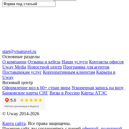
start@visatravel.ru
Основные разделы
О компании
Отзывы и кейсы
Наши услуги
Контакты офисов
Uway Media
Новостной центр
Программа для агентов
Поставщикам услуг
Корпоративным клиентам
Карьера в
Uway
Визовый центр
Оформление виз в 60+ стран мира
Ускоренная запись на визу
Банковские карты СНГ
Визы в Россию
Карты АТЭС
© Uway 2014-2026
Карта сайта
. Все права защищены.
Посещая сайт, вы соглашаетесь с нашей
офертой
,
политикой