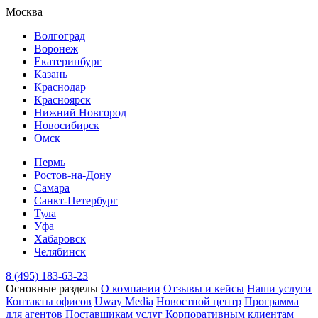
Москва
Волгоград
Воронеж
Екатеринбург
Казань
Краснодар
Красноярск
Нижний Новгород
Новосибирск
Омск
Пермь
Ростов-на-Дону
Самара
Санкт-Петербург
Тула
Уфа
Хабаровск
Челябинск
8 (495) 183-63-23
Основные разделы
О компании
Отзывы и кейсы
Наши услуги
Контакты офисов
Uway Media
Новостной центр
Программа
для агентов
Поставщикам услуг
Корпоративным клиентам