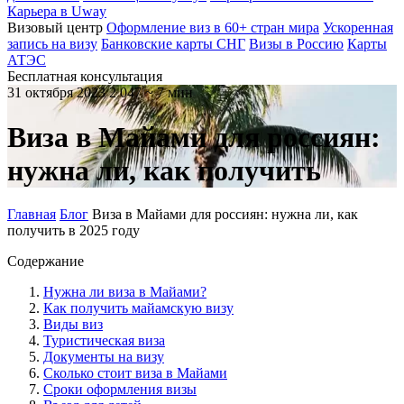
Карьера в Uway
Визовый центр
Оформление виз в 60+ стран мира
Ускоренная
запись на визу
Банковские карты СНГ
Визы в Россию
Карты
АТЭС
Бесплатная консультация
31 октября 2023
2 047
~ 7 мин
Виза в Майами для россиян:
нужна ли, как получить
Главная
Блог
Виза в Майами для россиян: нужна ли, как
получить в 2025 году
Содержание
Нужна ли виза в Майами?
Как получить майамскую визу
Виды виз
Туристическая виза
Документы на визу
Сколько стоит виза в Майами
Сроки оформления визы