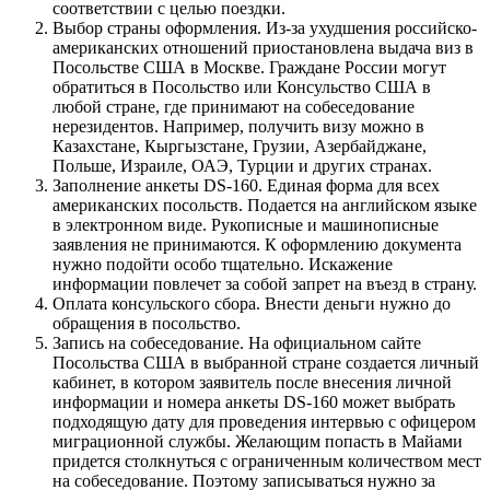
соответствии с целью поездки.
Выбор страны оформления. Из-за ухудшения российско-
американских отношений приостановлена выдача виз в
Посольстве США в Москве. Граждане России могут
обратиться в Посольство или Консульство США в
любой стране, где принимают на собеседование
нерезидентов. Например, получить визу можно в
Казахстане, Кыргызстане, Грузии, Азербайджане,
Польше, Израиле, ОАЭ, Турции и других странах.
Заполнение анкеты DS-160. Единая форма для всех
американских посольств. Подается на английском языке
в электронном виде. Рукописные и машинописные
заявления не принимаются. К оформлению документа
нужно подойти особо тщательно. Искажение
информации повлечет за собой запрет на въезд в страну.
Оплата консульского сбора. Внести деньги нужно до
обращения в посольство.
Запись на собеседование. На официальном сайте
Посольства США в выбранной стране создается личный
кабинет, в котором заявитель после внесения личной
информации и номера анкеты DS-160 может выбрать
подходящую дату для проведения интервью с офицером
миграционной службы. Желающим попасть в Майами
придется столкнуться с ограниченным количеством мест
на собеседование. Поэтому записываться нужно за