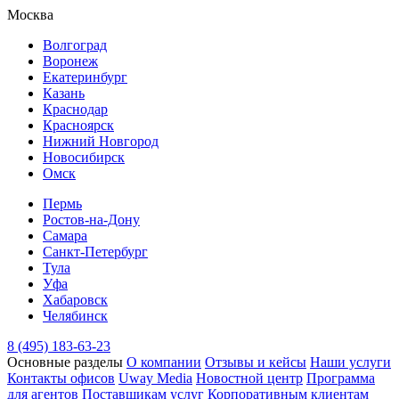
Москва
Волгоград
Воронеж
Екатеринбург
Казань
Краснодар
Красноярск
Нижний Новгород
Новосибирск
Омск
Пермь
Ростов-на-Дону
Самара
Санкт-Петербург
Тула
Уфа
Хабаровск
Челябинск
8 (495) 183-63-23
Основные разделы
О компании
Отзывы и кейсы
Наши услуги
Контакты офисов
Uway Media
Новостной центр
Программа
для агентов
Поставщикам услуг
Корпоративным клиентам