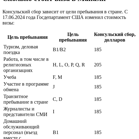
Консульский сбор зависит от цели пребывания в стране. С
17.06.2024 года Госдепартамент США изменил стоимость
визы:
Цель
Консульский сбор,
Цель пребывания
пребывания
долларов
Туризм, деловая
В1/В2
185
поездка
Работа, в том числе в
религиозных
H, L, O, P, Q, R
205
организациях
Учеба
F, M
185
Участие в программе
J
185
обмена
Транзитное
C, D
185
пребывание в стране
Журналисты и
I
185
представители СМИ
Домашний
обслуживающий
персонал (въезд
В1
185
вместе с