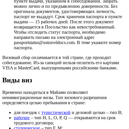
пункте выдачи, указанном в собеседовании. Забрать
можно лично и по предъявлению доверенности. Без
оригинала документов, удостоверяющих личность,
паспорт не выдадут. Срок хранения паспорта в пункте
выдачи — 15 рабочих дней. После этого документ
возвращается в Посольство как невостребованный.
Чтобы отследить статус паспорта, необходимо
направить письмо на электронный адрес
passportstatus@ustraveldocs.com. В теме укажите номер
паспорта.
Визовый сбор оплачивается в той стране, где проходит
собеседование. Из-за санкций нельзя оплатить его картами
VISA и MasterCard, выпущенными российскими банками.
Виды виз
Временно находиться в Майами позволяют
неиммиграционные визы. Тип визового разрешения
определяется целью пребывания в стране:
для поездок с
туристической
и деловой целью – тип В;
рабочие
– тип H, L, O, P, Q — открываются на срок
трудового договора;
студенческие
– тип F, M;