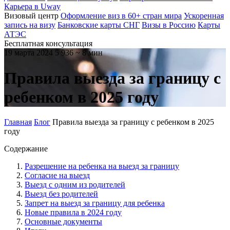
Карьера в Uway
Визовый центр
Оформление виз в 60+ стран мира
Ускоренная
запись на визу
Банковские карты СНГ
Визы в Россию
Карты
АТЭС
Бесплатная консультация
19 марта 2024
5 936
~ 8 мин
Правила выезда за границу с
ребенком в 2025 году
Главная
Блог
Правила выезда за границу с ребенком в 2025
году
Содержание
Разрешение на ребенка на выезд за границу
Согласие на выезд
Выезд с одним из родителей
Выезд без родителей
Запрет на выезд за границу для ребенка
Новые правила в 2024 году
Основные документы