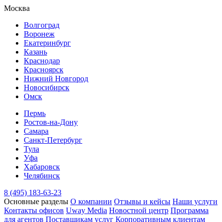
Москва
Волгоград
Воронеж
Екатеринбург
Казань
Краснодар
Красноярск
Нижний Новгород
Новосибирск
Омск
Пермь
Ростов-на-Дону
Самара
Санкт-Петербург
Тула
Уфа
Хабаровск
Челябинск
8 (495) 183-63-23
Основные разделы
О компании
Отзывы и кейсы
Наши услуги
Контакты офисов
Uway Media
Новостной центр
Программа
для агентов
Поставщикам услуг
Корпоративным клиентам