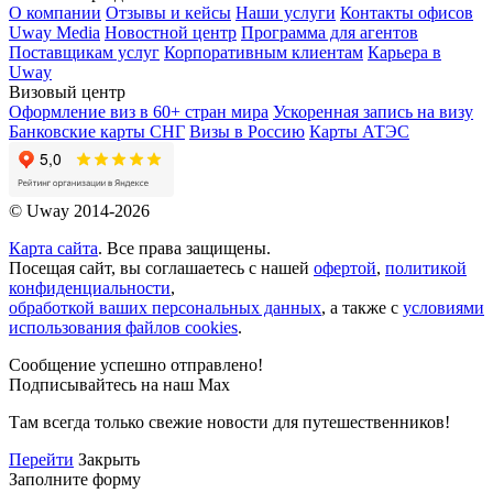
О компании
Отзывы и кейсы
Наши услуги
Контакты офисов
Uway Media
Новостной центр
Программа для агентов
Поставщикам услуг
Корпоративным клиентам
Карьера в
Uway
Визовый центр
Оформление виз в 60+ стран мира
Ускоренная запись на визу
Банковские карты СНГ
Визы в Россию
Карты АТЭС
© Uway 2014-2026
Карта сайта
. Все права защищены.
Посещая сайт, вы соглашаетесь с нашей
офертой
,
политикой
конфиденциальности
,
обработкой ваших персональных данных
, а также с
условиями
использования файлов cookies
.
Сообщение успешно отправлено!
Подписывайтесь на наш Max
Там всегда только свежие новости для путешественников!
Перейти
Закрыть
Заполните форму