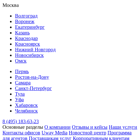
Москва
Волгоград
Воронеж
Екатеринбург
Казань
Краснодар
Красноярск
Нижний Новгород
Новосибирск
Омск
Пермь
Ростов-на-Дону
Самара
Санкт-Петербург
Тула
Уфа
Хабаровск
Челябинск
8 (495) 183-63-23
Основные разделы
О компании
Отзывы и кейсы
Наши услуги
Контакты офисов
Uway Media
Новостной центр
Программа
для агентов
Поставщикам услуг
Корпоративным клиентам