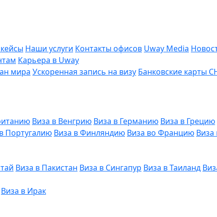
 кейсы
Наши услуги
Контакты офисов
Uway Media
Новос
нтам
Карьера в Uway
ран мира
Ускоренная запись на визу
Банковские карты С
ританию
Виза в Венгрию
Виза в Германию
Виза в Грецию
 в Португалию
Виза в Финляндию
Виза во Францию
Виза
итай
Виза в Пакистан
Виза в Сингапур
Виза в Таиланд
Виз
Виза в Ирак