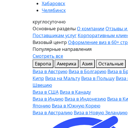
Хабаровск
Челябинск
круглосуточно
Основные разделы
О компании
Отзывы и
Поставщикам услуг
Корпоративным клие
Визовый центр
Оформление виз в 60+ ст
Популярные направления
Смотреть все
Европа
Америка
Азия
Остальные
Виза в Австрию
Виза в Болгарию
Виза в Б
Кипр
Виза на Мальту
Виза в Польшу
Виза
Швецию
Виза в США
Виза в Канаду
Виза в Индию
Виза в Индонезию
Виза в К
Японию
Виза в Южную Корею
Виза в Австралию
Виза в Новую Зеландию