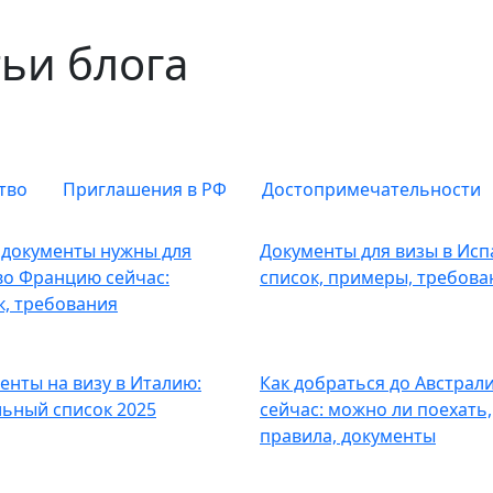
ьи блога
тво
Приглашения в РФ
Достопримечательности
 документы нужны для
Документы для визы в Исп
во Францию сейчас:
список, примеры, требова
к, требования
енты на визу в Италию:
Как добраться до Австрал
льный список 2025
сейчас: можно ли поехать,
правила, документы