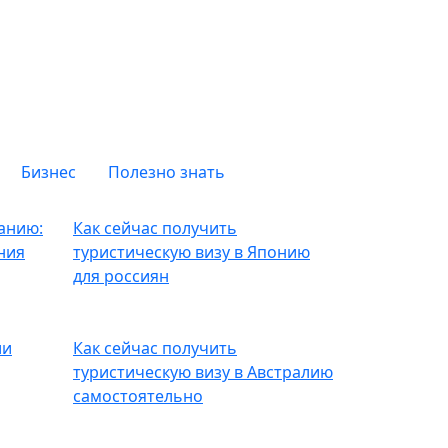
Бизнес
Полезно знать
анию:
Как сейчас получить
ния
туристическую визу в Японию
для россиян
ии
Как сейчас получить
туристическую визу в Австралию
самостоятельно