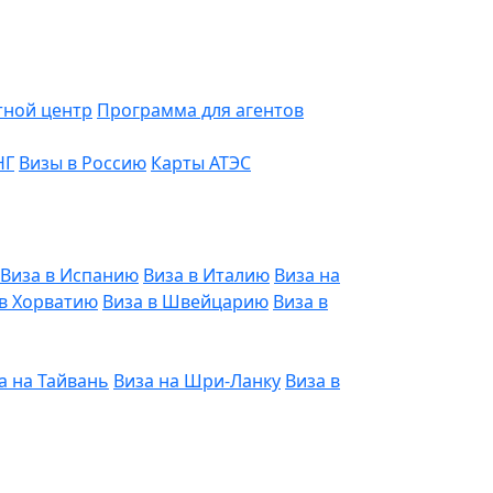
тной центр
Программа для агентов
НГ
Визы в Россию
Карты АТЭС
Виза в Испанию
Виза в Италию
Виза на
 в Хорватию
Виза в Швейцарию
Виза в
а на Тайвань
Виза на Шри-Ланку
Виза в