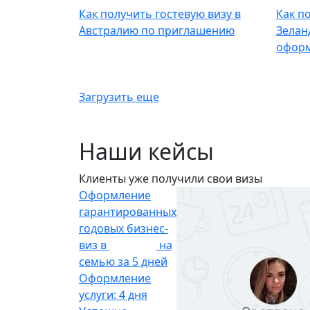
Как получить гостевую визу в
Как п
Австралию по приглашению
Зелан
оформ
Загрузить еще
Наши кейсы
Клиенты уже получили свои визы
Оформление
гарантированных
годовых бизнес-
виз в
на
Италию
семью за 5 дней
Оформление
услуги: 4 дня